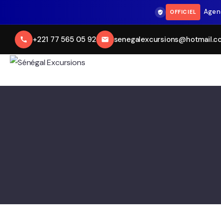
Agen
OFFICIEL
+221 77 565 05 92
senegalexcursions@hotmail.c