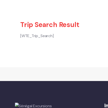
Trip Search Result
[WTE_Trip_Search]
I