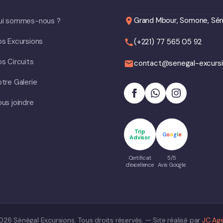
Grand Mbour, Somone, Sén
ui sommes-nous ?
s Excursions
(+221) 77 565 05 92
s Circuits
contact@senegal-excurs
tre Galerie
us joindre
Trip
G
o
o
g
l
e
Advisor
Certificat
5/5
d'excellence
Avis Google
26 Sénégal Excursions. Tous droits réservés. — Site réalisé par
JC Ag