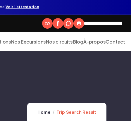
nce
Voir l'attestation
tions
Nos Excursions
Nos circuits
Blog
À-propos
Contact
Home
Trip Search Result