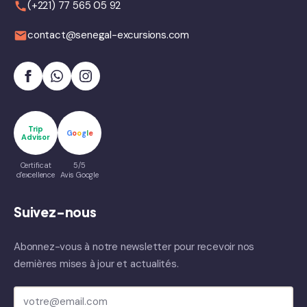
(+221) 77 565 05 92
contact@senegal-excursions.com
Trip
G
o
o
g
l
e
Advisor
Certificat
5/5
d'excellence
Avis Google
Suivez-nous
Abonnez-vous à notre newsletter pour recevoir nos
dernières mises à jour et actualités.