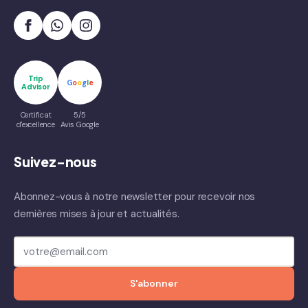
Trip
G
o
o
g
l
e
Advisor
Certificat
5/5
d'excellence
Avis Google
Suivez-nous
Abonnez-vous à notre newsletter pour recevoir nos
dernières mises à jour et actualités.
S'abonner