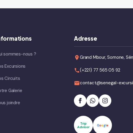
nformations
Adresse
ui sommes-nous ?
Grand Mbour, Somone, Sén
s Excursions
(+221) 77 565 05 92
s Circuits
contact@senegal-excurs
tre Galerie
us joindre
Trip
G
o
o
g
l
e
Advisor