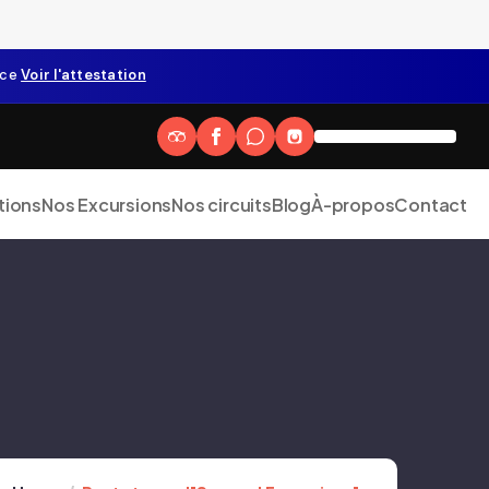
nce
Voir l'attestation
tions
Nos Excursions
Nos circuits
Blog
À-propos
Contact