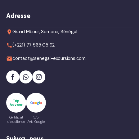
Adresse
Grand Mbour, Somone, Sénégal
(+221) 77 565 05 92
contact@senegal-excursions.com
Trip
G
o
o
g
l
e
Advisor
Certificat
5/5
d'excellence
Avis Google
Suivez-nous