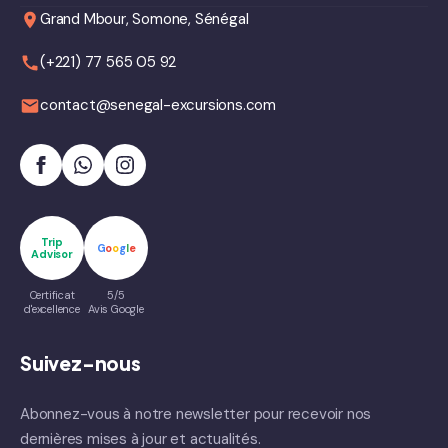
Grand Mbour, Somone, Sénégal
(+221) 77 565 05 92
contact@senegal-excursions.com
Trip
G
o
o
g
l
e
Advisor
Certificat
5/5
d'excellence
Avis Google
Suivez-nous
Abonnez-vous à notre newsletter pour recevoir nos
dernières mises à jour et actualités.