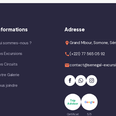
nformations
Adresse
Grand Mbour, Somone, Sén
ui sommes-nous ?
s Excursions
(+221) 77 565 05 92
s Circuits
contact@senegal-excurs
tre Galerie
us joindre
Trip
G
o
o
g
l
e
Advisor
Certificat
5/5