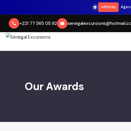
Agen
OFFICIEL
+221 77 565 05 92
senegalexcursions@hotmail.c
Our Awards