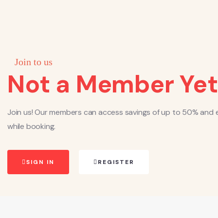
Join to us
Not a Member Yet
Join us! Our members can access savings of up to 50% and e
while booking.
SIGN IN
REGISTER