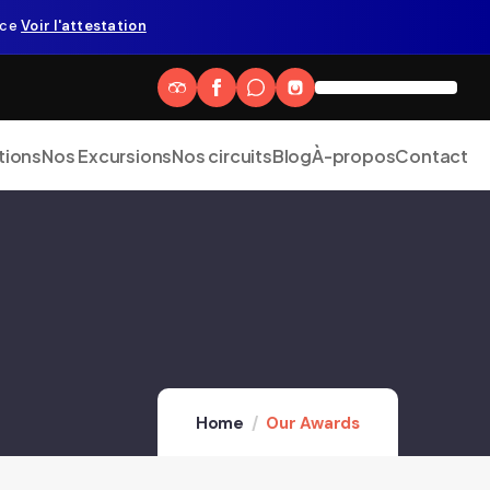
nce
Voir l'attestation
tions
Nos Excursions
Nos circuits
Blog
À-propos
Contact
Home
Our Awards