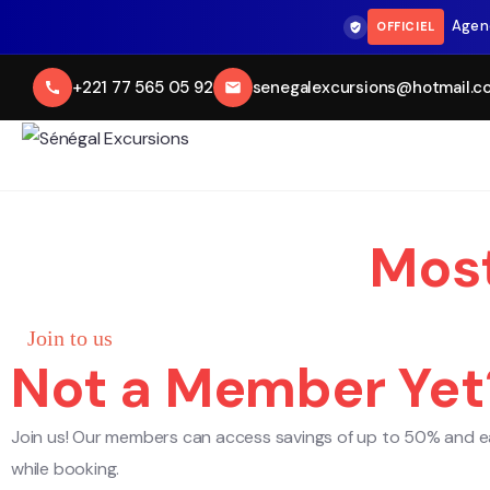
Agen
OFFICIEL
+221 77 565 05 92
senegalexcursions@hotmail.c
Most
Join to us
Not a Member Yet
Join us! Our members can access savings of up to 50% and e
while booking.