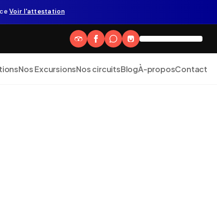
nce
Voir l'attestation
tions
Nos Excursions
Nos circuits
Blog
À-propos
Contact