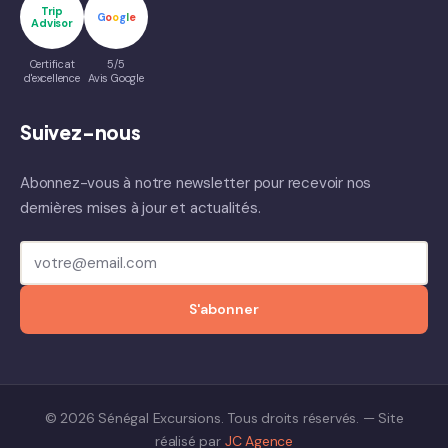
Trip
G
o
o
g
l
e
Advisor
Certificat
5/5
d'excellence
Avis Google
Suivez-nous
Abonnez-vous à notre newsletter pour recevoir nos
dernières mises à jour et actualités.
S'abonner
© 2026 Sénégal Excursions. Tous droits réservés. — Site
réalisé par
JC Agence