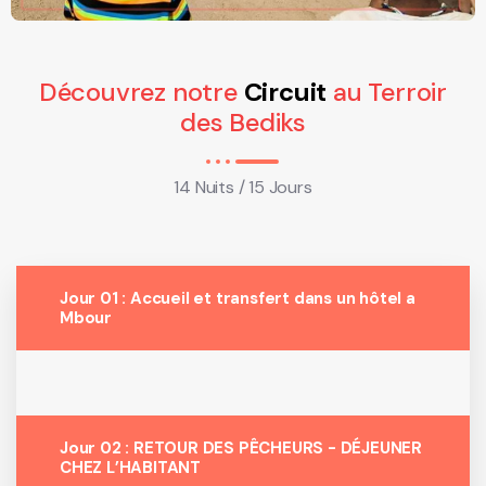
Découvrez notre
Circuit
au Terroir
des Bediks
14 Nuits / 15 Jours
Jour 01 : Accueil et transfert dans un hôtel a
Mbour
Jour 02 : RETOUR DES PÊCHEURS - DÉJEUNER
CHEZ L’HABITANT