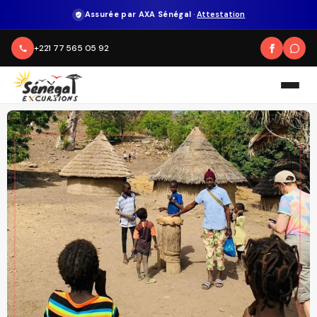
Assurée par AXA Sénégal
·
Attestation
+221 77 565 05 92