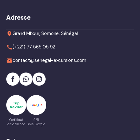
Adresse
Grand Mbour, Somone, Sénégal
(+221) 77 565 05 92
contact@senegal-excursions.com
Trip
G
o
o
g
l
e
Advisor
Certificat
5/5
d'excellence
Avis Google