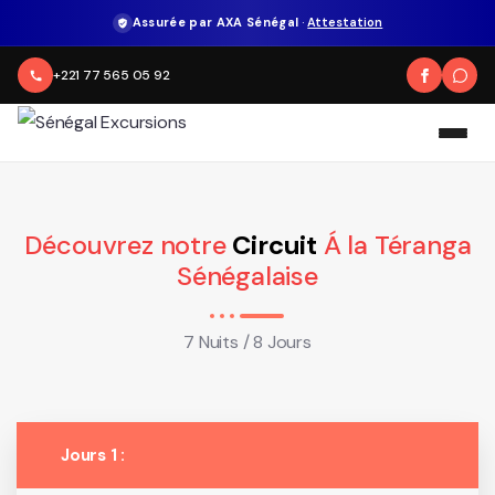
Assurée par AXA Sénégal
·
Attestation
+221 77 565 05 92
Découvrez notre
Circuit
Á la Téranga
Sénégalaise
7 Nuits / 8 Jours
Jours 1 :